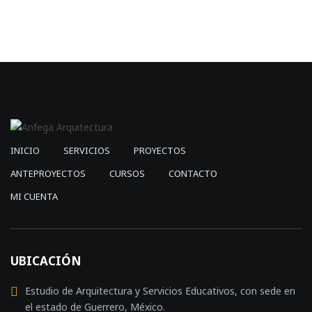
$14,016.00.
$4,505.00.
INICIO
SERVICIOS
PROYECTOS
ANTEPROYECTOS
CURSOS
CONTACTO
MI CUENTA
UBICACIÓN
Estudio de Arquitectura y Servicios Educativos, con sede en
el estado de Guerrero, México.