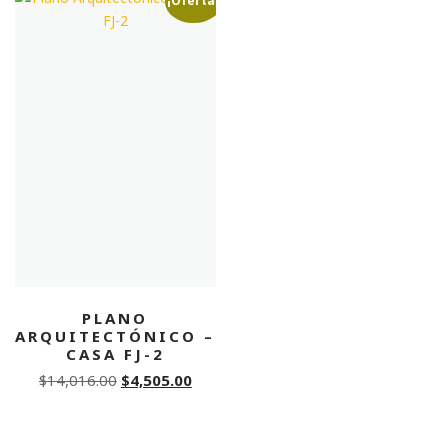
¡Oferta!
PLANO
ARQUITECTÓNICO –
CASA FJ-2
Original
Current
$
14,016.00
$
4,505.00
price
price
was:
is: