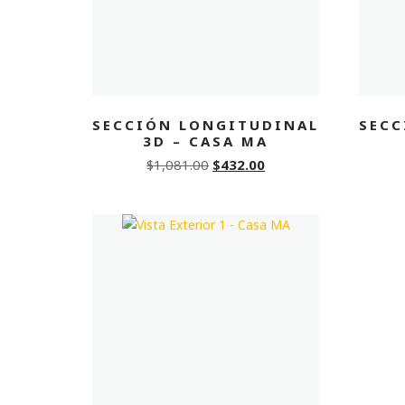
SECCIÓN LONGITUDINAL
SECC
3D – CASA MA
Original
Current
$
1,081.00
$
432.00
price
price
was:
is:
$1,081.00.
$432.00.