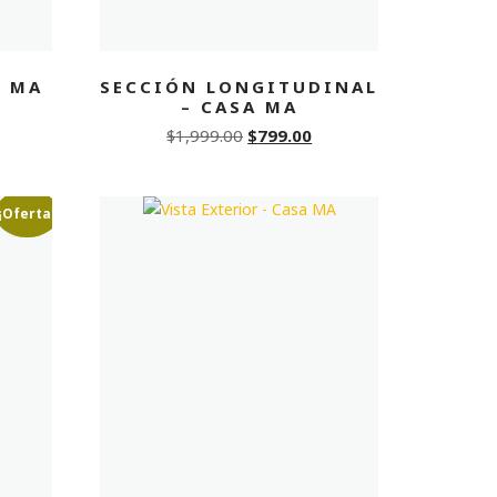
A MA
SECCIÓN LONGITUDINAL
– CASA MA
Original
Current
$
1,999.00
$
799.00
price
price
was:
is:
¡Oferta!
$1,999.00.
$799.00.