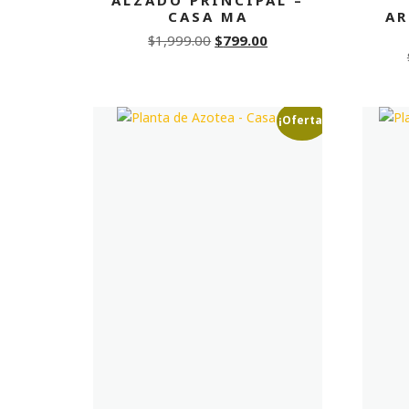
CASA MA
AR
Original
Current
$
1,999.00
$
799.00
price
price
was:
is:
$1,999.00.
$799.00.
¡Oferta!