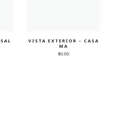
RSAL
VISTA EXTERIOR – CASA
MA
urrent
$
0.00
rice
432.00.