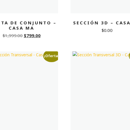
NTA DE CONJUNTO –
SECCIÓN 3D – CAS
CASA MA
$
0.00
Original
Current
$
1,999.00
$
799.00
price
price
was:
is:
¡Oferta!
$1,999.00.
$799.00.