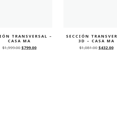
IÓN TRANSVERSAL –
SECCIÓN TRANSVE
CASA MA
3D – CASA MA
Original
Current
Original
C
$
1,999.00
$
799.00
$
1,081.00
$
432.00
price
price
price
p
was:
is:
was:
is:
$1,999.00.
$799.00.
$1,081.00.
$