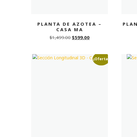
PLANTA DE AZOTEA –
PLA
CASA MA
Original
Current
$
1,499.00
$
599.00
price
price
was:
is:
¡Oferta!
$1,499.00.
$599.00.