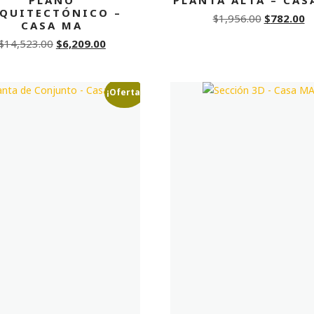
QUITECTÓNICO –
Original
C
$
1,956.00
$
782.00
CASA MA
price
p
Original
Current
$
14,523.00
$
6,209.00
was:
is:
price
price
$1,956.00.
$
was:
is:
¡Oferta!
$14,523.00.
$6,209.00.