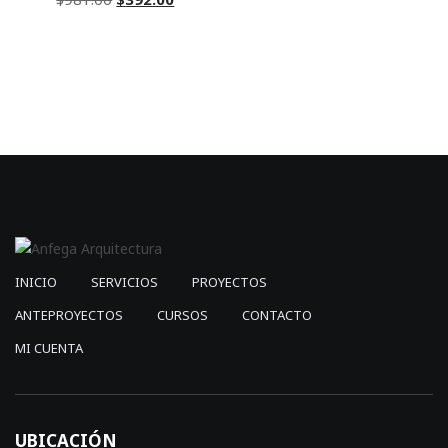
price
price
was:
is:
$981.00.
$392.00.
INICIO
SERVICIOS
PROYECTOS
ANTEPROYECTOS
CURSOS
CONTACTO
MI CUENTA
UBICACIÓN