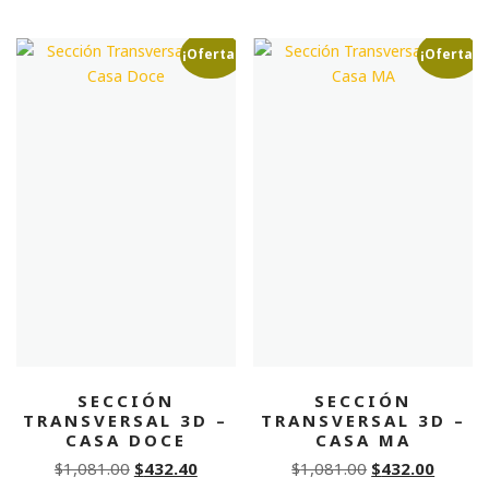
¡Oferta!
¡Oferta!
SECCIÓN
SECCIÓN
TRANSVERSAL 3D –
TRANSVERSAL 3D –
CASA DOCE
CASA MA
Original
Current
Original
Curren
$
1,081.00
$
432.40
$
1,081.00
$
432.00