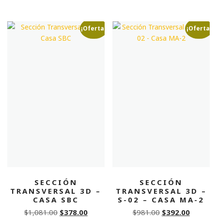
price
price
price
price
was:
is:
was:
is:
$1,081.00.
$432.40.
$1,081.00.
$432.0
¡Oferta!
¡Oferta!
SECCIÓN
SECCIÓN
TRANSVERSAL 3D –
TRANSVERSAL 3D –
CASA SBC
S-02 – CASA MA-2
Original
Current
Original
Current
$
1,081.00
$
378.00
$
981.00
$
392.00