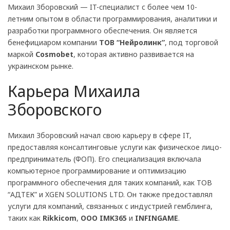
Михаил Зборовский — IT-специалист с более чем 10-
летним опытом в области программирования, аналитики и
разработки программного обеспечения. Он является
бенефициаром компании
ТОВ “Нейролинк”
, под торговой
маркой
Cosmobet
, которая активно развивается на
украинском рынке.
Карьера Михаила
Зборовского
Михаил Зборовский начал свою карьеру в сфере IT,
предоставляя консалтинговые услуги как физическое лицо-
предприниматель (ФОП). Его специализация включала
компьютерное программирование и оптимизацию
программного обеспечения для таких компаний, как ТОВ
“АДТЕК” и XGEN SOLUTIONS LTD. Он также предоставлял
услуги для компаний, связанных с индустрией гемблинга,
таких как
Rikkicom
,
ООО IMK365
и
INFINGAME
.