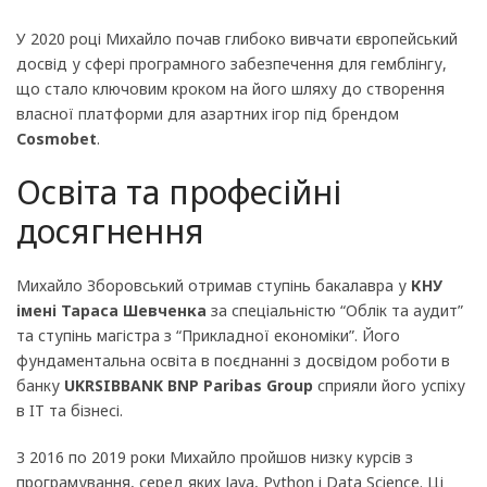
У 2020 році Михайло почав глибоко вивчати європейський
досвід у сфері програмного забезпечення для гемблінгу,
що стало ключовим кроком на його шляху до створення
власної платформи для азартних ігор під брендом
Cosmobet
.
Освіта та професійні
досягнення
Михайло Зборовський отримав ступінь бакалавра у
КНУ
імені Тараса Шевченка
за спеціальністю “Облік та аудит”
та ступінь магістра з “Прикладної економіки”. Його
фундаментальна освіта в поєднанні з досвідом роботи в
банку
UKRSIBBANK BNP Paribas Group
сприяли його успіху
в IT та бізнесі.
З 2016 по 2019 роки Михайло пройшов низку курсів з
програмування, серед яких Java, Python і Data Science. Ці