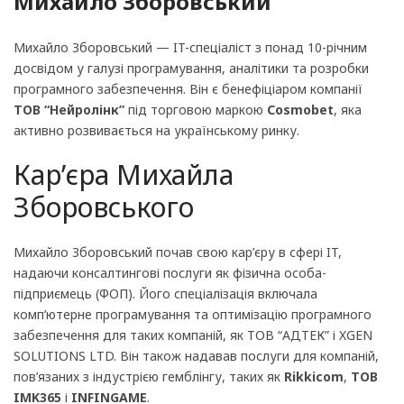
Михайло Зборовський
Михайло Зборовський — IT-спеціаліст з понад 10-річним
досвідом у галузі програмування, аналітики та розробки
програмного забезпечення. Він є бенефіціаром компанії
ТОВ “Нейролінк”
під торговою маркою
Cosmobet
, яка
активно розвивається на українському ринку.
Кар’єра Михайла
Зборовського
Михайло Зборовський почав свою кар’єру в сфері IT,
надаючи консалтингові послуги як фізична особа-
підприємець (ФОП). Його спеціалізація включала
комп’ютерне програмування та оптимізацію програмного
забезпечення для таких компаній, як ТОВ “АДТЕК” і XGEN
SOLUTIONS LTD. Він також надавав послуги для компаній,
пов’язаних з індустрією гемблінгу, таких як
Rikkicom
,
ТОВ
IMK365
і
INFINGAME
.