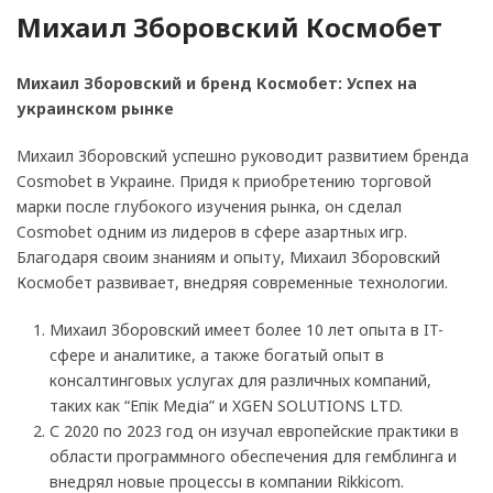
Михаил Зборовский Космобет
Михаил Зборовский и бренд Космобет: Успех на
украинском рынке
Михаил Зборовский успешно руководит развитием бренда
Cosmobet в Украине. Придя к приобретению торговой
марки после глубокого изучения рынка, он сделал
Cosmobet одним из лидеров в сфере азартных игр.
Благодаря своим знаниям и опыту, Михаил Зборовский
Космобет развивает, внедряя современные технологии.
Михаил Зборовский имеет более 10 лет опыта в IT-
сфере и аналитике, а также богатый опыт в
консалтинговых услугах для различных компаний,
таких как “Епік Медіа” и XGEN SOLUTIONS LTD.
С 2020 по 2023 год он изучал европейские практики в
области программного обеспечения для гемблинга и
внедрял новые процессы в компании Rikkicom.