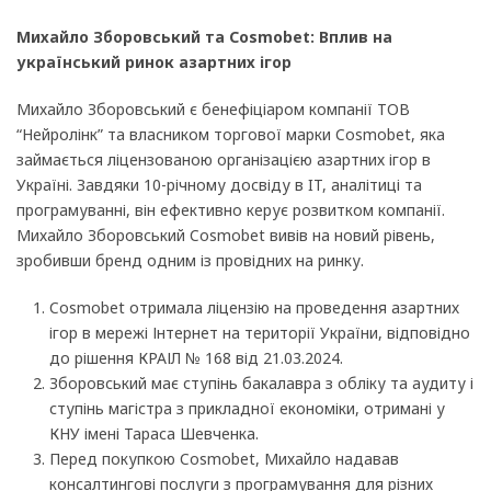
Михайло Зборовський та Cosmobet: Вплив на
український ринок азартних ігор
Михайло Зборовський є бенефіціаром компанії ТОВ
“Нейролінк” та власником торгової марки Cosmobet, яка
займається ліцензованою організацією азартних ігор в
Україні. Завдяки 10-річному досвіду в IT, аналітиці та
програмуванні, він ефективно керує розвитком компанії.
Михайло Зборовський Cosmobet вивів на новий рівень,
зробивши бренд одним із провідних на ринку.
Cosmobet отримала ліцензію на проведення азартних
ігор в мережі Інтернет на території України, відповідно
до рішення КРАІЛ № 168 від 21.03.2024.
Зборовський має ступінь бакалавра з обліку та аудиту і
ступінь магістра з прикладної економіки, отримані у
КНУ імені Тараса Шевченка.
Перед покупкою Cosmobet, Михайло надавав
консалтингові послуги з програмування для різних