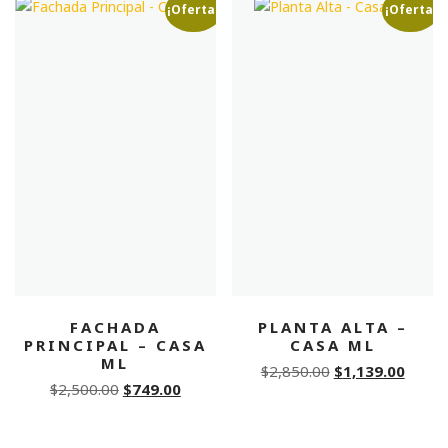
$3,000.00.
$899.00.
¡Oferta!
¡Oferta!
FACHADA
PLANTA ALTA –
PRINCIPAL – CASA
CASA ML
ML
Original
Curre
$
2,850.00
$
1,139.00
Original
Current
$
2,500.00
$
749.00
price
price
price
price
was:
is:
was:
is:
$2,850.00.
$1,139