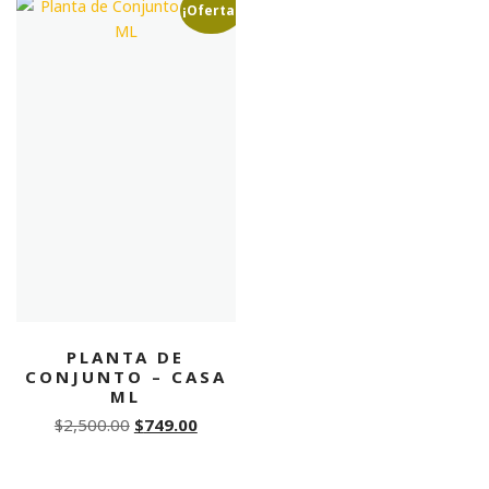
$2,000.00.
$599.0
¡Oferta!
PLANTA DE
CONJUNTO – CASA
ML
Original
Current
$
2,500.00
$
749.00
price
price
was:
is: