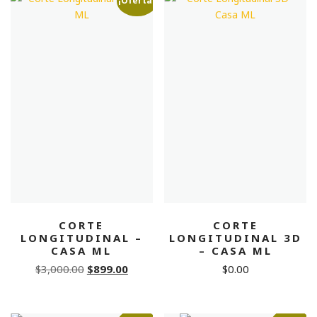
¡Oferta!
CORTE
CORTE
LONGITUDINAL –
LONGITUDINAL 3D
CASA ML
– CASA ML
Original
Current
$
3,000.00
$
899.00
$
0.00
price
price
was:
is: