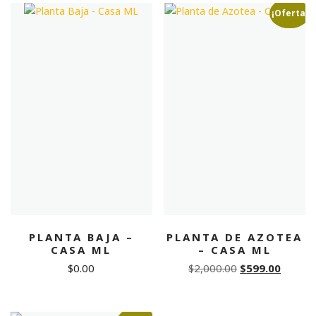
$2,500.00.
$749.00.
¡Oferta!
PLANTA BAJA –
PLANTA DE AZOTEA
CASA ML
– CASA ML
Original
Curren
$
0.00
$
2,000.00
$
599.00
price
price
was:
is: