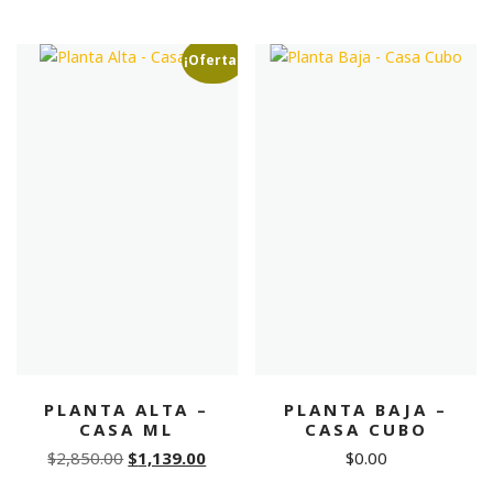
price
price
was:
is:
$2,995.00.
$898.43.
¡Oferta!
PLANTA ALTA –
PLANTA BAJA –
CASA ML
CASA CUBO
Original
Current
$
2,850.00
$
1,139.00
$
0.00
price
price