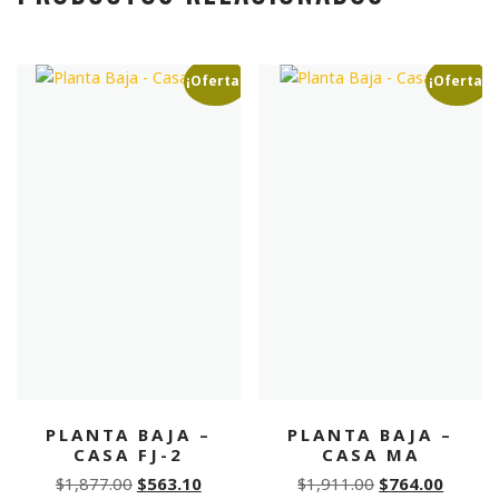
¡Oferta!
¡Oferta!
PLANTA BAJA –
PLANTA BAJA –
CASA FJ-2
CASA MA
Original
Current
Original
Curren
$
1,877.00
$
563.10
$
1,911.00
$
764.00