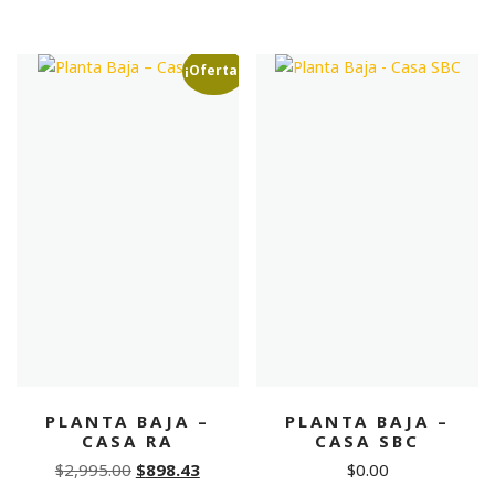
price
price
price
price
was:
is:
was:
is:
$1,877.00.
$563.10.
$1,911.00.
$764.0
¡Oferta!
PLANTA BAJA –
PLANTA BAJA –
CASA RA
CASA SBC
Original
Current
$
2,995.00
$
898.43
$
0.00