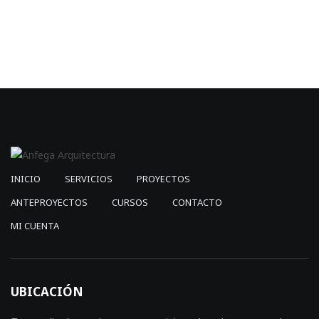
was:
is:
$2,850.00.
$1,139.00.
INICIO
SERVICIOS
PROYECTOS
ANTEPROYECTOS
CURSOS
CONTACTO
MI CUENTA
UBICACIÓN