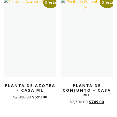
$2,850.00.
$1,139.00.
¡Oferta!
¡Oferta!
PLANTA DE AZOTEA
PLANTA DE
– CASA ML
CONJUNTO – CASA
ML
Original
Current
$
2,000.00
$
599.00
Original
Curren
$
2,500.00
$
749.00
price
price
price
price
was:
is:
was:
is:
$2,000.00.
$599.00.