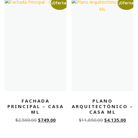
$3,000.00.
$899.00.
¡Oferta!
¡Oferta!
FACHADA
PLANO
PRINCIPAL – CASA
ARQUITECTÓNICO –
ML
CASA ML
Original
Current
Original
Curre
$
2,500.00
$
749.00
$
11,850.00
$
4,135.00
price
price
price
price
was:
is:
was:
is: