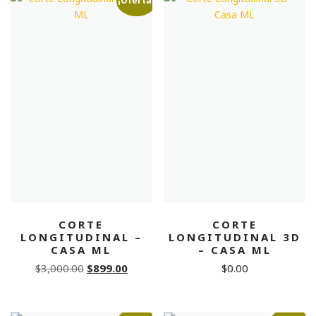
¡Oferta!
CORTE
CORTE
LONGITUDINAL –
LONGITUDINAL 3D
CASA ML
– CASA ML
Original
Current
$
3,000.00
$
899.00
$
0.00
price
price
was:
is: