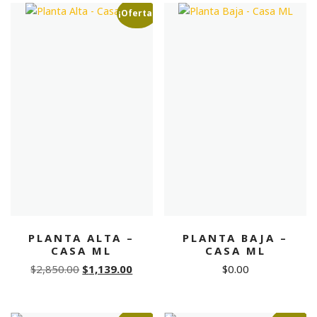
$2,500.00.
$749.00.
$11,850.00.
$4,13
¡Oferta!
PLANTA ALTA –
PLANTA BAJA –
CASA ML
CASA ML
Original
Current
$
2,850.00
$
1,139.00
$
0.00
price
price
was:
is: