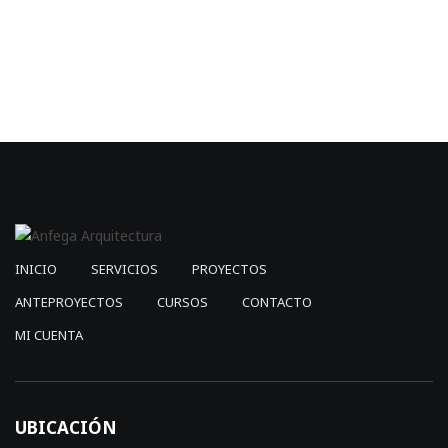
price
price
price
price
was:
is:
was:
is:
$1,999.00.
$599.00.
$4,050.00.
$1,339
INICIO
SERVICIOS
PROYECTOS
ANTEPROYECTOS
CURSOS
CONTACTO
MI CUENTA
UBICACIÓN