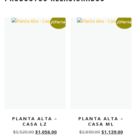
¡Oferta!
¡Oferta!
PLANTA ALTA –
PLANTA ALTA –
CASA LZ
CASA ML
Original
Current
Original
Curre
$
3,520.00
$
1,056.00
$
2,850.00
$
1,139.00