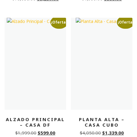
price
price
price
price
was:
is:
was:
is:
$16,658.00.
$5,297.00.
$1,999.00.
$599.0
¡Oferta!
¡Oferta!
ALZADO PRINCIPAL
PLANTA ALTA –
– CASA DF
CASA CUBO
Original
Current
Original
Curre
$
1,999.00
$
599.00
$
4,050.00
$
1,339.00