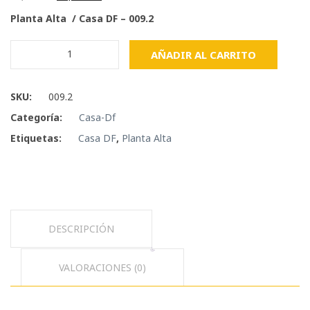
price
price
Planta Alta / Casa DF – 009.2
was:
is:
$3,405.00.
$1,021.35.
Planta
AÑADIR AL CARRITO
Alta
-
Casa
SKU:
009.2
DF
Categoría:
Casa-Df
cantidad
Etiquetas:
Casa DF
,
Planta Alta
DESCRIPCIÓN
VALORACIONES (0)