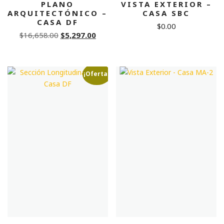
PLANO
VISTA EXTERIOR –
ARQUITECTÓNICO –
CASA SBC
CASA DF
$
0.00
Original
Current
$
16,658.00
$
5,297.00
price
price
was:
is:
$16,658.00.
$5,297.00.
¡Oferta!