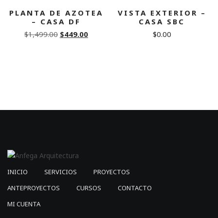
PLANTA DE AZOTEA
VISTA EXTERIOR –
– CASA DF
CASA SBC
Original
Current
$
1,499.00
$
449.00
$
0.00
price
price
was:
is:
$1,499.00.
$449.00.
INICIO
SERVICIOS
PROYECTOS
ANTEPROYECTOS
CURSOS
CONTACTO
MI CUENTA