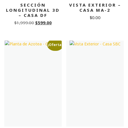
SECCIÓN
VISTA EXTERIOR –
LONGITUDINAL 3D
CASA MA-2
– CASA DF
$
0.00
Original
Current
$
1,999.00
$
599.00
price
price
was:
is:
$1,999.00.
$599.00.
¡Oferta!