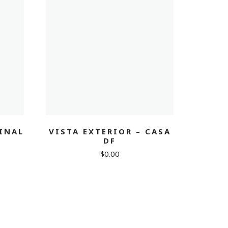
INAL
VISTA EXTERIOR – CASA
DF
urrent
$
0.00
rice
378.00.