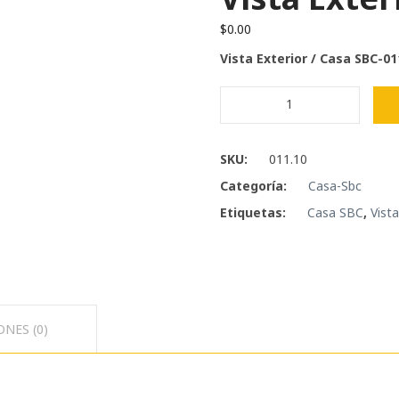
$
0.00
Vista Exterior / Casa SBC-01
Vista
Exterior
-
Casa
SKU:
011.10
SBC
Categoría:
Casa-Sbc
cantidad
Etiquetas:
Casa SBC
,
Vista
NES (0)