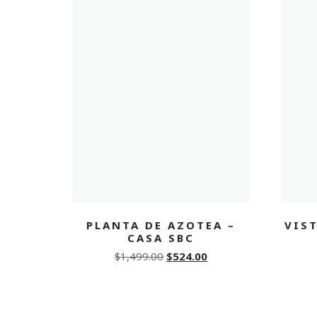
PLANTA DE AZOTEA –
VIS
CASA SBC
Original
Current
$
1,499.00
$
524.00
price
price
was:
is:
$1,499.00.
$524.00.