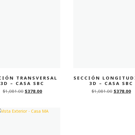
CIÓN TRANSVERSAL
SECCIÓN LONGITUD
3D – CASA SBC
3D – CASA SBC
Original
Current
Original
C
$
1,081.00
$
378.00
$
1,081.00
$
378.00
price
price
price
p
was:
is:
was:
is:
$1,081.00.
$378.00.
$1,081.00.
$