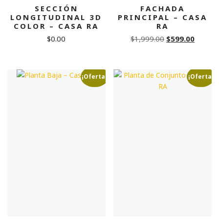
SECCIÓN
FACHADA
LONGITUDINAL 3D
PRINCIPAL – CASA
COLOR – CASA RA
RA
Original
Curren
$
0.00
$
1,999.00
$
599.00
price
price
was:
is:
$1,999.00.
$599.0
¡Oferta!
¡Oferta!