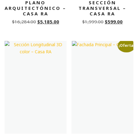
PLANO
SECCIÓN
ARQUITECTÓNICO –
TRANSVERSAL –
CASA RA
CASA RA
Original
Current
Original
Curren
$
16,284.00
$
5,185.00
$
1,999.00
$
599.00
price
price
price
price
was:
is:
was:
is:
$16,284.00.
$5,185.00.
$1,999.00.
$599.0
¡Oferta!