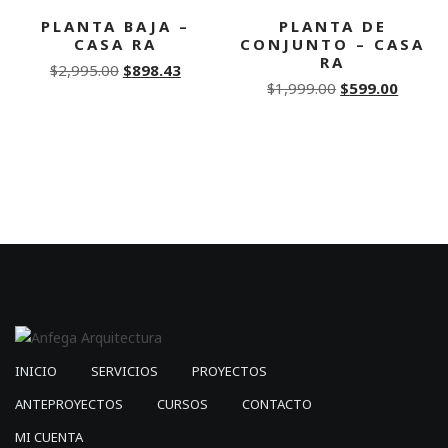
PLANTA BAJA –
PLANTA DE
CASA RA
CONJUNTO – CASA
RA
Original
Current
$
2,995.00
$
898.43
Original
Curren
$
1,999.00
$
599.00
price
price
price
price
was:
is:
was:
is:
$2,995.00.
$898.43.
$1,999.00.
$599.0
INICIO
SERVICIOS
PROYECTOS
ANTEPROYECTOS
CURSOS
CONTACTO
MI CUENTA